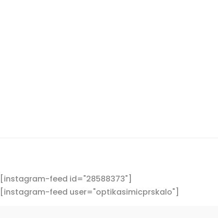
Sunčane naočale po nikada boljoj cij
nas u vama najbližoj poslovnici, pra
Vidimo...
[instagram-feed id="28588373"]
[instagram-feed user="optikasimicprskalo"]