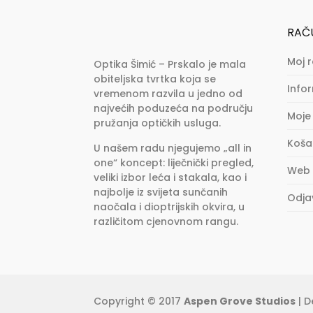
RAČ
Moj 
Optika Šimić – Prskalo je mala
obiteljska tvrtka koja se
Info
vremenom razvila u jedno od
najvećih poduzeća na području
Moje
pružanja optičkih usluga.
Koša
U našem radu njegujemo „all in
one“ koncept: liječnički pregled,
Web
veliki izbor leća i stakala, kao i
najbolje iz svijeta sunčanih
Odja
naočala i dioptrijskih okvira, u
različitom cjenovnom rangu.
Copyright © 2017
Aspen Grove Studios
| D