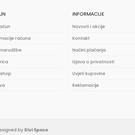
UN
INFORMACIJE
račun
Novosti i akcije
rmacije računa
Kontakt
 narudžbe
Načini plaćanja
rica
Izjava o privatnosti
 shop
Uvjeti kupovine
va
Reklamacije
esigned by
Divi Space