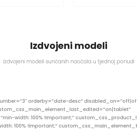
Izdvojeni modeli
Izdvojeni modeli sunčanih naočala u tjednoj ponudi
mber=”3″ orderby=”date-desc” disabled_on=”off|off
 custom_css_main_element_last_edited=”on|tablet”
in-width: 100% !important;” custom_css_product_l
th: 100% !important;” custom_css_main_element_tab