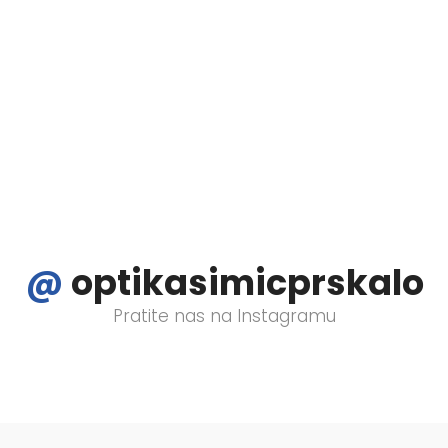
eni - iskoristite odličnu priliku i uživajte u najljepšem go
tite naš Facebook i Instagram profil i odaberite svoj omilj
@
optikasimicprskalo
Pratite nas na Instagramu