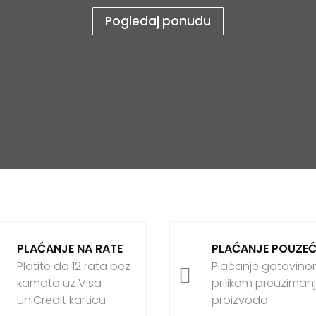
Pogledaj ponudu
PLAĆANJE NA RATE
PLAĆANJE POUZE
Platite do 12 rata bez
Plaćanje gotovin

kamata uz Visa
prilikom preuziman
UniCredit karticu
proizvoda