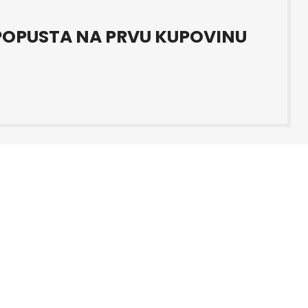
OPUSTA NA PRVU KUPOVINU
kacija Ljubuški Datum objave
i i čistoći prodajnog prostora