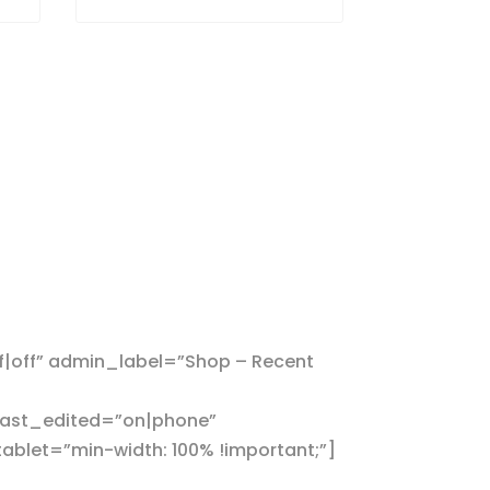
|off” admin_label=”Shop – Recent
ast_edited=”on|phone”
let=”min-width: 100% !important;”]