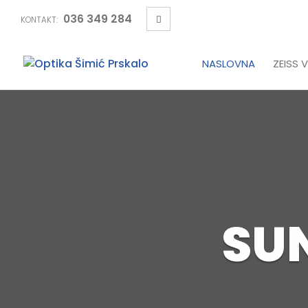
036 349 284
KONTAKT:
NASLOVNA
ZEISS V
SU