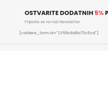
OSTVARITE DODATNIH
5%
P
Prijavite se na naš Newsletter
[caldera_form id="CF59c8d8a75c5cd"]
ječaj za sljedeći posao: Prodavač (ž/m) 1 radno mjesto. Lo
7.08.2021. Opis posla posluživanje kupaca briga o urednost