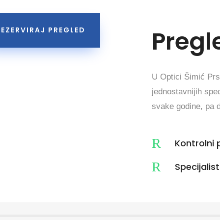
Pregl
REZERVIRAJ PREGLED
U Optici Šimić Prs
jednostavnijih spec
svake godine, pa d
R
Kontrolni 
R
Specijalis