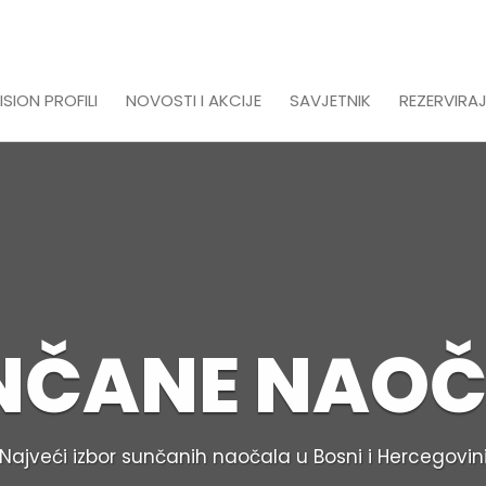
ISION PROFILI
NOVOSTI I AKCIJE
SAVJETNIK
REZERVIRAJ
NČANE NAOČ
Najveći izbor sunčanih naočala u Bosni i Hercegovin