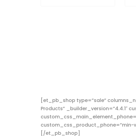
[et_pb_shop type=”sale” columns_nu
Products” _builder_version=”4.4.1″
custom_css_main_element_phone=”m
custom_css_product_phone=”min-wid
[/et_pb_shop]