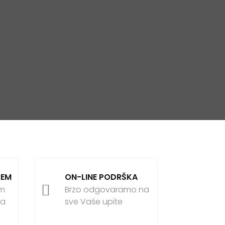
ĆEM
ON-LINE PODRŠKA

om
Brzo odgovaramo na
ja
sve Vaše upite