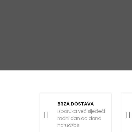
BRZA DOSTAVA
Isporuka već sljedeći


radni dan od dana
narudžbe