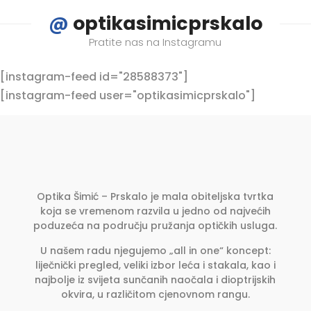
@
optikasimicprskalo
Pratite nas na Instagramu
[instagram-feed id="28588373"]
[instagram-feed user="optikasimicprskalo"]
Optika Šimić – Prskalo je mala obiteljska tvrtka
koja se vremenom razvila u jedno od najvećih
poduzeća na području pružanja optičkih usluga.
U našem radu njegujemo „all in one“ koncept:
liječnički pregled, veliki izbor leća i stakala, kao i
najbolje iz svijeta sunčanih naočala i dioptrijskih
okvira, u različitom cjenovnom rangu.