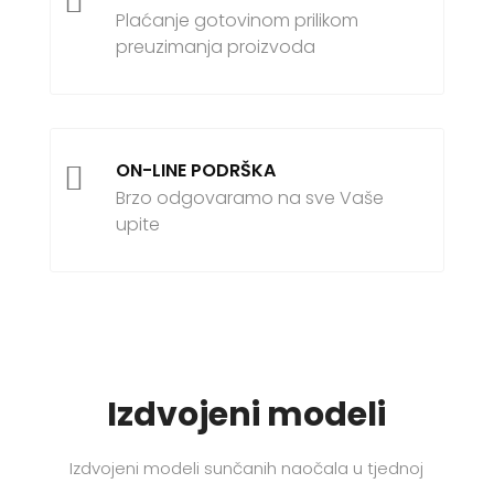

Plaćanje gotovinom prilikom
preuzimanja proizvoda
ON-LINE PODRŠKA

Brzo odgovaramo na sve Vaše
upite
Izdvojeni modeli
Izdvojeni modeli sunčanih naočala u tjednoj