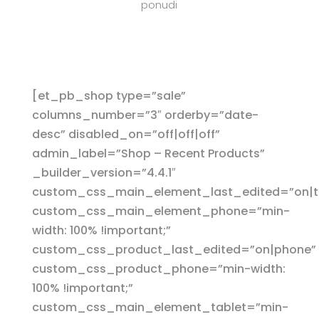
ponudi
[et_pb_shop type=”sale”
columns_number=”3″ orderby=”date-
desc” disabled_on=”off|off|off”
admin_label=”Shop – Recent Products”
_builder_version=”4.4.1″
custom_css_main_element_last_edited=”on|t
custom_css_main_element_phone=”min-
width: 100% !important;”
custom_css_product_last_edited=”on|phone”
custom_css_product_phone=”min-width:
100% !important;”
custom_css_main_element_tablet=”min-