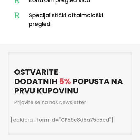
R
Kontrolni pregled vida
R
Specijalistički oftalmološki
pregledi
OSTVARITE
DODATNIH
5%
POPUSTA NA
PRVU KUPOVINU
Prijavite se na naš Newsletter
[caldera_form id="CF59c8d8a75c5cd"]