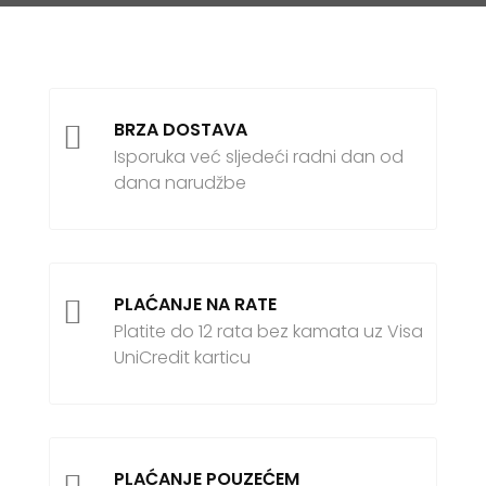
BRZA DOSTAVA

Isporuka već sljedeći radni dan od
dana narudžbe
PLAĆANJE NA RATE

Platite do 12 rata bez kamata uz Visa
UniCredit karticu
PLAĆANJE POUZEĆEM