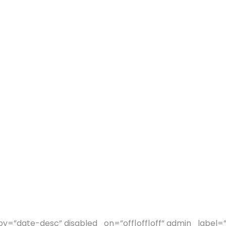
=”date-desc” disabled_on=”off|off|off” admin_label=”