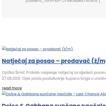
[caldera_form id="CF59c8d8a75c5cd"]
Natječaj za posao – prodavač (ž/m
Optika Šimić Prskalo raspisuje natječaj za sljedeći posa
27.08.2021. Opis posla posluživanje kupaca briga o uredno
read more
Dolce & Gabbana sunčane naočale 