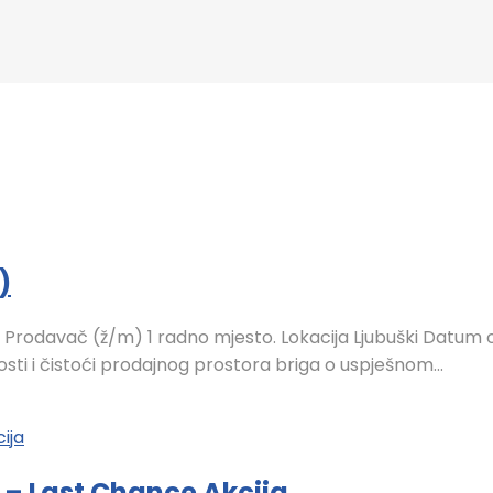
)
o: Prodavač (ž/m) 1 radno mjesto. Lokacija Ljubuški Datum o
sti i čistoći prodajnog prostora briga o uspješnom...
– Last Chance Akcija