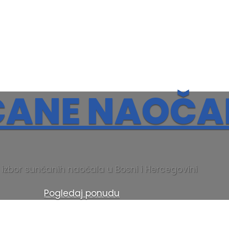
ANE NAOČA
 izbor sunčanih naočala u Bosni i Hercegovini
Pogledaj ponudu