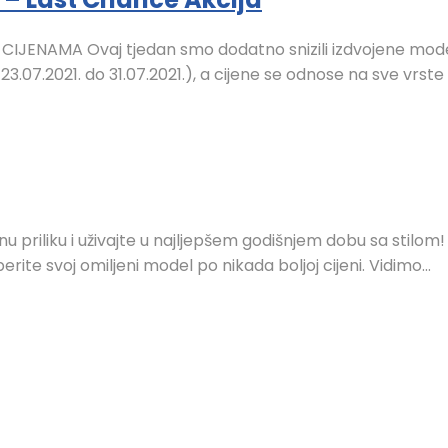
ENAMA Ovaj tjedan smo dodatno snizili izdvojene model
7.2021. do 31.07.2021.), a cijene se odnose na sve vrste p
nu priliku i uživajte u najljepšem godišnjem dobu sa stilom!
rite svoj omiljeni model po nikada boljoj cijeni. Vidimo...