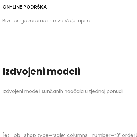
ON-LINE PODRŠKA
Brzo odgovaramo na sve Vaše upite
Izdvojeni modeli
Izdvojeni modeli sunčanih naočala u tjednoj ponudi
[et_pb_shop type=”sale” columns_number=”3″ orderby