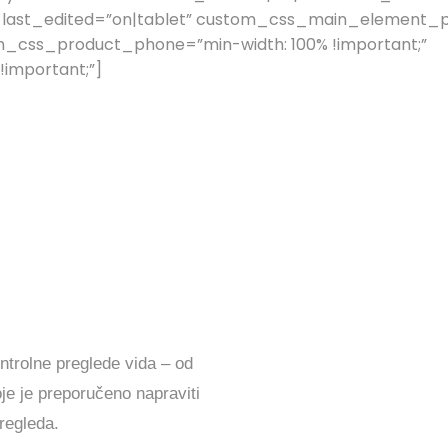
last_edited=”on|tablet” custom_css_main_element_ph
_css_product_phone=”min-width: 100% !important;”
important;”]
ntrolne preglede vida – od
oje je preporučeno napraviti
regleda.