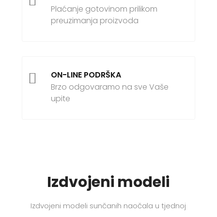

Plaćanje gotovinom prilikom
preuzimanja proizvoda
ON-LINE PODRŠKA

Brzo odgovaramo na sve Vaše
upite
Izdvojeni modeli
Izdvojeni modeli sunčanih naočala u tjednoj