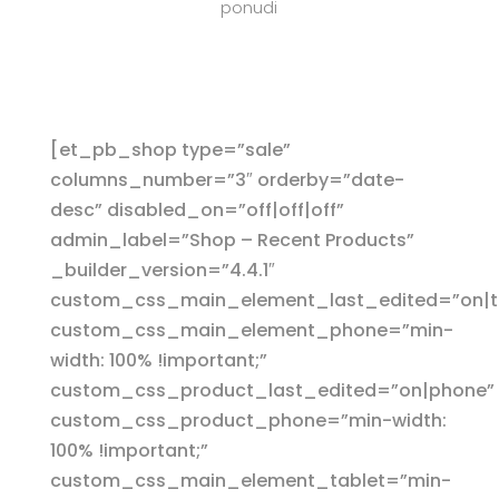
ponudi
[et_pb_shop type=”sale”
columns_number=”3″ orderby=”date-
desc” disabled_on=”off|off|off”
admin_label=”Shop – Recent Products”
_builder_version=”4.4.1″
custom_css_main_element_last_edited=”on|t
custom_css_main_element_phone=”min-
width: 100% !important;”
custom_css_product_last_edited=”on|phone”
custom_css_product_phone=”min-width:
100% !important;”
custom_css_main_element_tablet=”min-