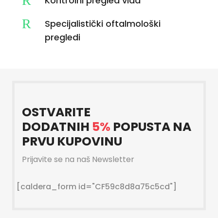
R
Kontrolni pregled vida
R
Specijalistički oftalmološki
pregledi
OSTVARITE
DODATNIH
5%
POPUSTA NA
PRVU KUPOVINU
Prijavite se na naš Newsletter
[caldera_form id="CF59c8d8a75c5cd"]