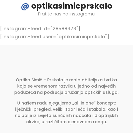
@
optikasimicprskalo
Pratite nas na Instagramu
[instagram-feed id="28588373"]
[instagram-feed user="optikasimicprskalo"]
Optika Šimić – Prskalo je mala obiteljska tvrtka
koja se vremenom razvila u jedno od najvećih
poduzeća na području pružanja optičkih usluga.
U našem radu njegujemo „all in one“ koncept:
liječnički pregled, veliki izbor leća i stakala, kao i
najbolje iz svijeta sunčanih naočala i dioptrijskih
okvira, u različitom cjenovnom rangu.