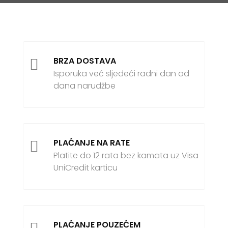
BRZA DOSTAVA

Isporuka već sljedeći radni dan od
dana narudžbe
PLAĆANJE NA RATE

Platite do 12 rata bez kamata uz Visa
UniCredit karticu
PLAĆANJE POUZEĆEM