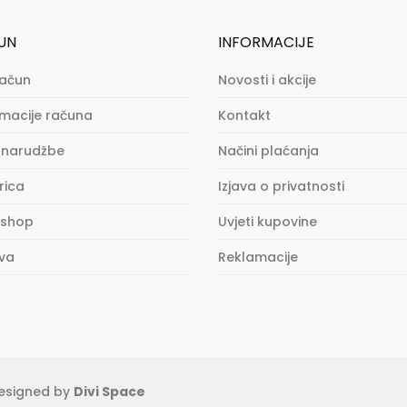
UN
INFORMACIJE
račun
Novosti i akcije
rmacije računa
Kontakt
 narudžbe
Načini plaćanja
rica
Izjava o privatnosti
 shop
Uvjeti kupovine
va
Reklamacije
esigned by
Divi Space