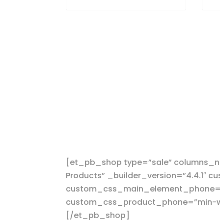
[et_pb_shop type=”sale” columns_nu
Products” _builder_version=”4.4.1″
custom_css_main_element_phone=”m
custom_css_product_phone=”min-wid
[/et_pb_shop]