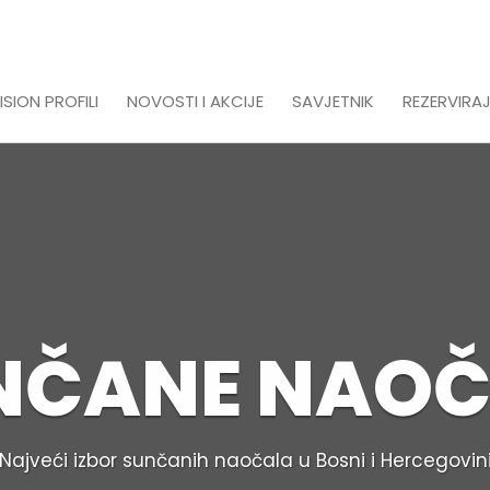
ISION PROFILI
NOVOSTI I AKCIJE
SAVJETNIK
REZERVIRAJ
NČANE NAOČ
Najveći izbor sunčanih naočala u Bosni i Hercegovin