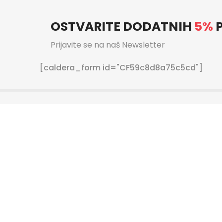
OSTVARITE DODATNIH
5%
P
Prijavite se na naš Newsletter
[caldera_form id="CF59c8d8a75c5cd"]
ječaj za sljedeći posao: Prodavač (ž/m) 1 radno mjesto. Lo
7.08.2021. Opis posla posluživanje kupaca briga o urednost