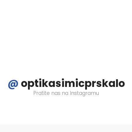
eni - iskoristite odličnu priliku i uživajte u najljepšem go
tite naš Facebook i Instagram profil i odaberite svoj omilj
@
optikasimicprskalo
Pratite nas na Instagramu