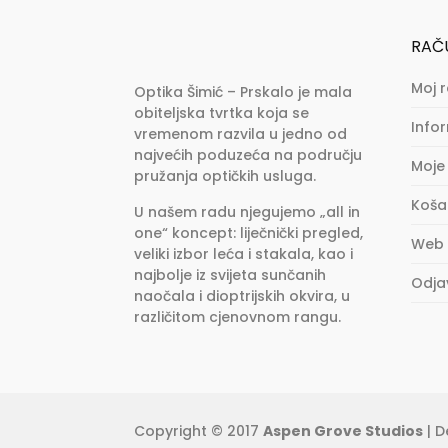
RAČ
Moj 
Optika Šimić – Prskalo je mala
obiteljska tvrtka koja se
Info
vremenom razvila u jedno od
najvećih poduzeća na području
Moje
pružanja optičkih usluga.
Koša
U našem radu njegujemo „all in
one“ koncept: liječnički pregled,
Web
veliki izbor leća i stakala, kao i
najbolje iz svijeta sunčanih
Odja
naočala i dioptrijskih okvira, u
različitom cjenovnom rangu.
Copyright © 2017
Aspen Grove Studios
| D