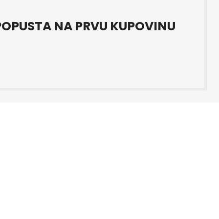
OPUSTA NA PRVU KUPOVINU
kacija Ljubuški Datum objave
i i čistoći prodajnog prostora