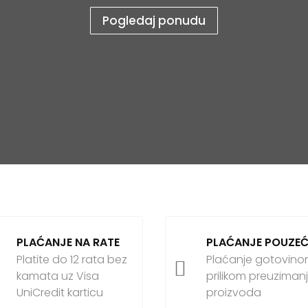
Pogledaj ponudu
PLAĆANJE NA RATE
PLAĆANJE POUZE
Platite do 12 rata bez
Plaćanje gotovin

kamata uz Visa
prilikom preuziman
UniCredit karticu
proizvoda