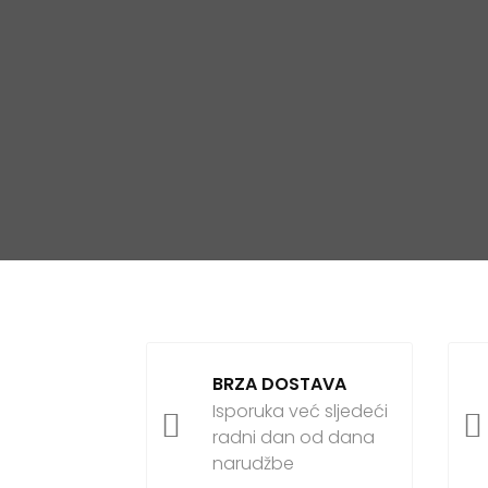
BRZA DOSTAVA
Isporuka već sljedeći


radni dan od dana
narudžbe