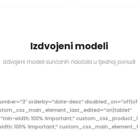
Izdvojeni modeli
Izdvojeni modeli sunčanih naočala u tjednoj ponudi
mber=”3″ orderby=”date-desc” disabled_on=”off|off
 custom_css_main_element_last_edited=”on|tablet”
in-width: 100% !important;” custom_css_product_l
th: 100% !important;” custom_css_main_element_tab