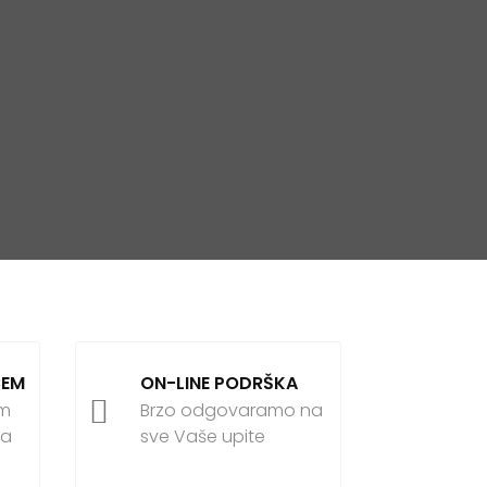
ĆEM
ON-LINE PODRŠKA

om
Brzo odgovaramo na
ja
sve Vaše upite