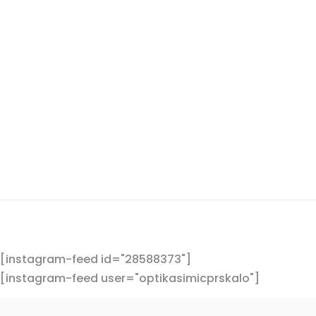
Sunčane naočale po nikada boljoj cij
nas u vama najbližoj poslovnici, pra
Vidimo...
[instagram-feed id="28588373"]
[instagram-feed user="optikasimicprskalo"]