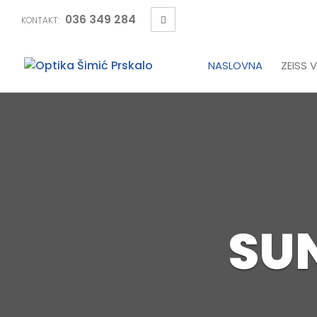
036 349 284
KONTAKT:
NASLOVNA
ZEISS V
SU