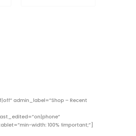
|off” admin_label=”Shop – Recent
ast_edited=”on|phone”
let=”min-width: 100% !important;”]