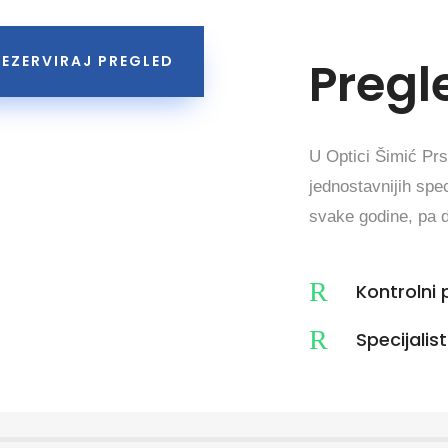
Pregl
REZERVIRAJ PREGLED
U Optici Šimić Prs
jednostavnijih spec
svake godine, pa d
R
Kontrolni 
R
Specijalis