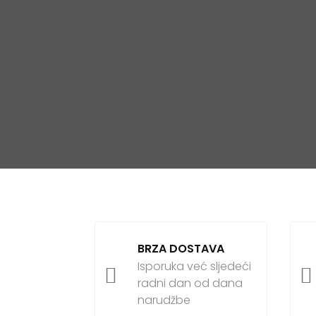
BRZA DOSTAVA
Isporuka već sljedeći


radni dan od dana
narudžbe