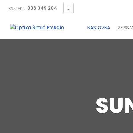
036 349 284
KONTAKT:
NASLOVNA
ZEISS V
SU