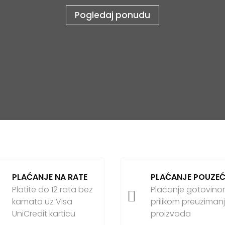
Pogledaj ponudu
PLAĆANJE NA RATE
PLAĆANJE POUZE
Platite do 12 rata bez
Plaćanje gotovin

kamata uz Visa
prilikom preuziman
UniCredit karticu
proizvoda