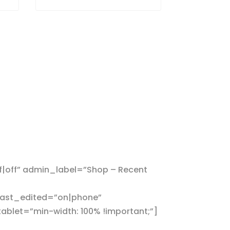
|off” admin_label=”Shop – Recent
ast_edited=”on|phone”
let=”min-width: 100% !important;”]