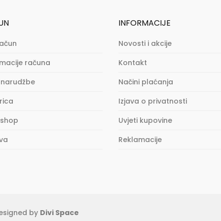
UN
INFORMACIJE
račun
Novosti i akcije
rmacije računa
Kontakt
 narudžbe
Načini plaćanja
rica
Izjava o privatnosti
 shop
Uvjeti kupovine
va
Reklamacije
esigned by
Divi Space