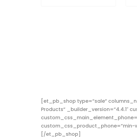
[et_pb_shop type=”sale” columns_nu
Products” _builder_version=”4.4.1″
custom_css_main_element_phone=”m
custom_css_product_phone=”min-wid
[/et_pb_shop]