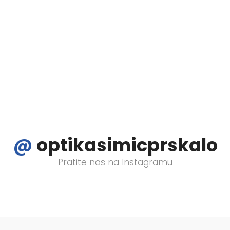
eni - iskoristite odličnu priliku i uživajte u najljepšem go
tite naš Facebook i Instagram profil i odaberite svoj omilj
@
optikasimicprskalo
Pratite nas na Instagramu