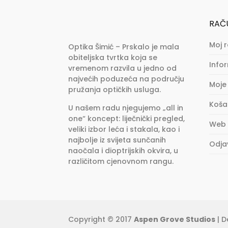
RAČ
Moj 
Optika Šimić – Prskalo je mala
obiteljska tvrtka koja se
Info
vremenom razvila u jedno od
najvećih poduzeća na području
Moje
pružanja optičkih usluga.
Koša
U našem radu njegujemo „all in
one“ koncept: liječnički pregled,
Web
veliki izbor leća i stakala, kao i
najbolje iz svijeta sunčanih
Odja
naočala i dioptrijskih okvira, u
različitom cjenovnom rangu.
Copyright © 2017
Aspen Grove Studios
| D