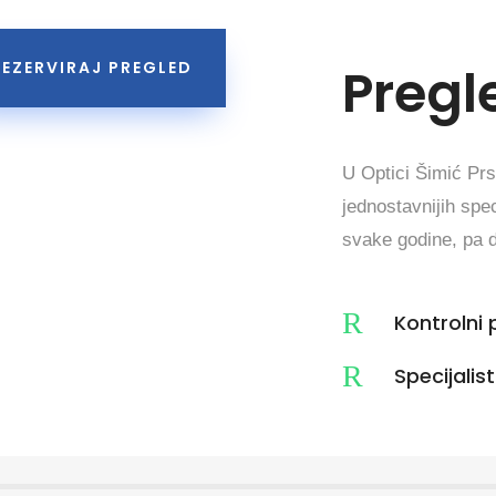
Pregl
REZERVIRAJ PREGLED
U Optici Šimić Prs
jednostavnijih spec
svake godine, pa d
R
Kontrolni 
R
Specijalis