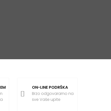
ĆEM
ON-LINE PODRŠKA

om
Brzo odgovaramo na
ja
sve Vaše upite