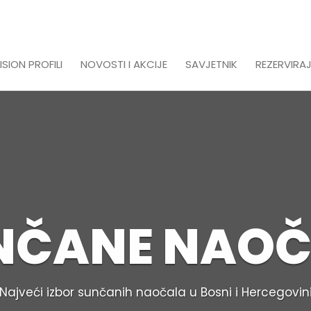
ISION PROFILI
NOVOSTI I AKCIJE
SAVJETNIK
REZERVIRAJ
NČANE NAOČ
Najveći izbor sunčanih naočala u Bosni i Hercegovin