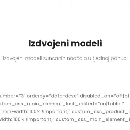
Izdvojeni modeli
Izdvojeni modeli sunčanih naočala u tjednoj ponudi
mber=”3″ orderby=”date-desc” disabled_on=”off|off
 custom_css_main_element_last_edited=”on|tablet”
in-width: 100% !important;” custom_css_product_l
th: 100% !important;” custom_css_main_element_tab