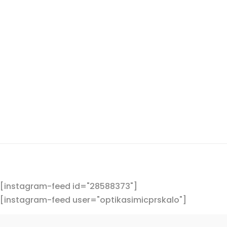
Sunčane naočale po nikada boljoj cij
nas u vama najbližoj poslovnici, pra
Vidimo...
[instagram-feed id="28588373"]
[instagram-feed user="optikasimicprskalo"]