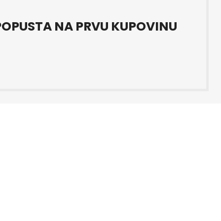
OPUSTA NA PRVU KUPOVINU
kacija Ljubuški Datum objave
i i čistoći prodajnog prostora