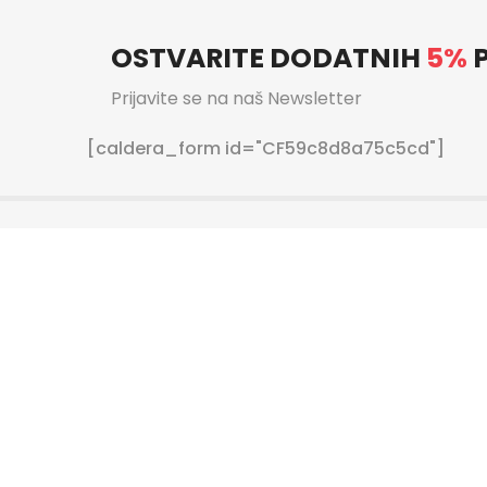
OSTVARITE DODATNIH
5%
P
Prijavite se na naš Newsletter
[caldera_form id="CF59c8d8a75c5cd"]
ječaj za sljedeći posao: Prodavač (ž/m) 1 radno mjesto. Lo
7.08.2021. Opis posla posluživanje kupaca briga o urednost