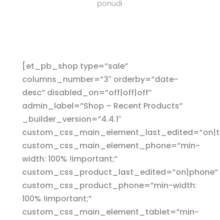
ponudi
[et_pb_shop type=”sale”
columns_number=”3″ orderby=”date-
desc” disabled_on=”off|off|off”
admin_label=”Shop – Recent Products”
_builder_version=”4.4.1″
custom_css_main_element_last_edited=”on|t
custom_css_main_element_phone=”min-
width: 100% !important;”
custom_css_product_last_edited=”on|phone”
custom_css_product_phone=”min-width:
100% !important;”
custom_css_main_element_tablet=”min-