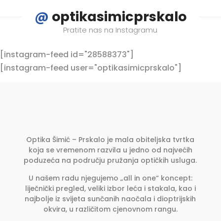
@
optikasimicprskalo
Pratite nas na Instagramu
[instagram-feed id="28588373"]
[instagram-feed user="optikasimicprskalo"]
Optika Šimić – Prskalo je mala obiteljska tvrtka
koja se vremenom razvila u jedno od najvećih
poduzeća na području pružanja optičkih usluga.
U našem radu njegujemo „all in one“ koncept:
liječnički pregled, veliki izbor leća i stakala, kao i
najbolje iz svijeta sunčanih naočala i dioptrijskih
okvira, u različitom cjenovnom rangu.