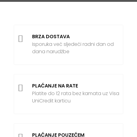
BRZA DOSTAVA

Isporuka već sljedeći radni dan od
dana narudžbe
PLAĆANJE NA RATE

Platite do 12 rata bez kamata uz Visa
UniCredit karticu
PLAĆANJE POUZEĆEM