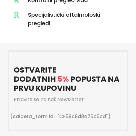
R
Kontrolni pregled vida
R
Specijalistički oftalmološki
pregledi
OSTVARITE
DODATNIH
5%
POPUSTA NA
PRVU KUPOVINU
Prijavite se na naš Newsletter
[caldera_form id="CF59c8d8a75c5cd"]