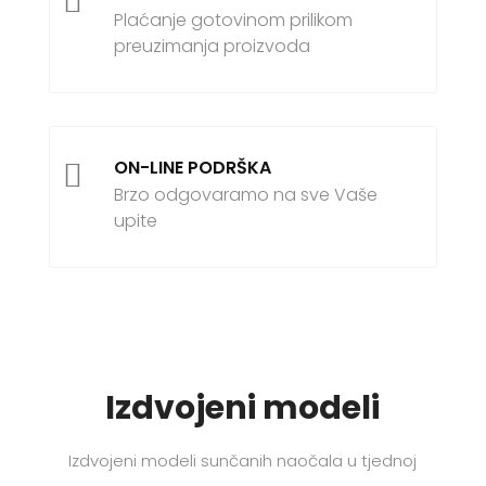

Plaćanje gotovinom prilikom
preuzimanja proizvoda
ON-LINE PODRŠKA

Brzo odgovaramo na sve Vaše
upite
Izdvojeni modeli
Izdvojeni modeli sunčanih naočala u tjednoj