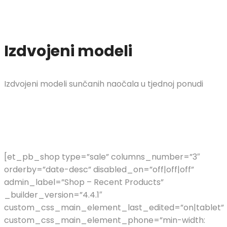
Izdvojeni modeli
Izdvojeni modeli sunčanih naočala u tjednoj ponudi
[et_pb_shop type=”sale” columns_number=”3″
orderby=”date-desc” disabled_on=”off|off|off”
admin_label=”Shop – Recent Products”
_builder_version=”4.4.1″
custom_css_main_element_last_edited=”on|tablet”
custom_css_main_element_phone=”min-width: