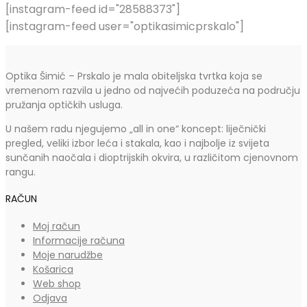
[instagram-feed id="28588373"]
[instagram-feed user="optikasimicprskalo"]
Optika Šimić – Prskalo je mala obiteljska tvrtka koja se
vremenom razvila u jedno od najvećih poduzeća na području
pružanja optičkih usluga.
U našem radu njegujemo „all in one“ koncept: liječnički
pregled, veliki izbor leća i stakala, kao i najbolje iz svijeta
sunčanih naočala i dioptrijskih okvira, u različitom cjenovnom
rangu.
RAČUN
Moj račun
Informacije računa
Moje narudžbe
Košarica
Web shop
Odjava