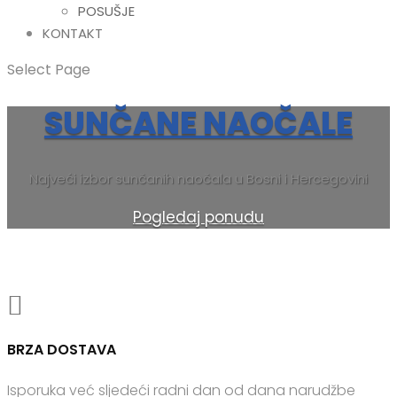
POSUŠJE
KONTAKT
Select Page
SUNČANE NAOČALE
Najveći izbor sunčanih naočala u Bosni i Hercegovini
Pogledaj ponudu

BRZA DOSTAVA
Isporuka već sljedeći radni dan od dana narudžbe