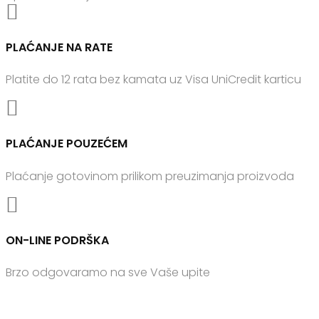

PLAĆANJE NA RATE
Platite do 12 rata bez kamata uz Visa UniCredit karticu

PLAĆANJE POUZEĆEM
Plaćanje gotovinom prilikom preuzimanja proizvoda

ON-LINE PODRŠKA
Brzo odgovaramo na sve Vaše upite