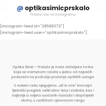
@
optikasimicprskalo
Pratite nas na Instagramu
[instagram-feed id="28588373"]
[instagram-feed user="optikasimicprskalo"]
Optika Šimić – Prskalo je mala obiteljska tvrtka
koja se vremenom razvila u jedno od najvećih
poduzeća na području pružanja optičkih usluga.
U našem radu njegujemo „all in one“ koncept:
liječnički pregled, veliki izbor leća i stakala, kao i
najbolje iz svijeta sunčanih naočala i dioptrijskih
okvira, u različitom cjenovnom rangu.