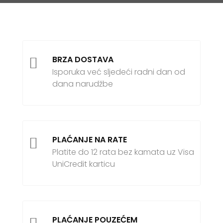
BRZA DOSTAVA

Isporuka već sljedeći radni dan od
dana narudžbe
PLAĆANJE NA RATE

Platite do 12 rata bez kamata uz Visa
UniCredit karticu
PLAĆANJE POUZEĆEM