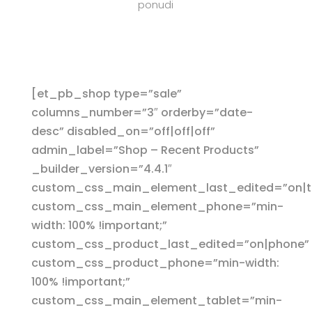
ponudi
[et_pb_shop type=”sale”
columns_number=”3″ orderby=”date-
desc” disabled_on=”off|off|off”
admin_label=”Shop – Recent Products”
_builder_version=”4.4.1″
custom_css_main_element_last_edited=”on|t
custom_css_main_element_phone=”min-
width: 100% !important;”
custom_css_product_last_edited=”on|phone”
custom_css_product_phone=”min-width:
100% !important;”
custom_css_main_element_tablet=”min-