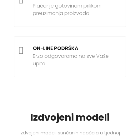

Plaćanje gotovinom prilikom
preuzimanja proizvoda
ON-LINE PODRŠKA

Brzo odgovaramo na sve Vaše
upite
Izdvojeni modeli
Izdvojeni modeli sunčanih naočala u tjednoj