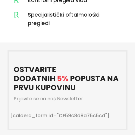
R
Kontrolni pregled vida
R
Specijalistički oftalmološki
pregledi
OSTVARITE
DODATNIH
5%
POPUSTA NA
PRVU KUPOVINU
Prijavite se na naš Newsletter
[caldera_form id="CF59c8d8a75c5cd"]