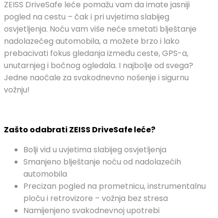
ZEISS DriveSafe leće pomažu vam da imate jasniji
pogled na cestu – čak i pri uvjetima slabijeg
osvjetljenja. Noću vam više neće smetati blještanje
nadolazećeg automobila, a možete brzo i lako
prebacivati fokus gledanja između ceste, GPS-a,
unutarnjeg i bočnog ogledala. I najbolje od svega?
Jedne naočale za svakodnevno nošenje i sigurnu
vožnju!
Zašto odabrati ZEISS DriveSafe leće?
Bolji vid u uvjetima slabijeg osvjetljenja
Smanjeno blještanje noću od nadolazećih
automobila
Precizan pogled na prometnicu, instrumentalnu
ploču i retrovizore – vožnja bez stresa
Namijenjeno svakodnevnoj upotrebi