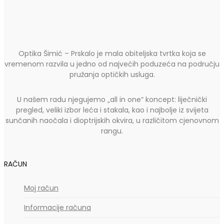
Optika Šimić – Prskalo je mala obiteljska tvrtka koja se
vremenom razvila u jedno od najvećih poduzeća na području
pružanja optičkih usluga.
U našem radu njegujemo „all in one“ koncept: liječnički
pregled, veliki izbor leća i stakala, kao i najbolje iz svijeta
sunčanih naočala i dioptrijskih okvira, u različitom cjenovnom
rangu.
RAČUN
Moj račun
Informacije računa